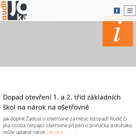
To
nav
AKTUALITY
Dopad otevření 1. a 2. tříd základních
škol na nárok na ošetřovné
Jak doplnit Žádost o ošetřovné za měsíc listopad? Rodič či
jiná osoba čerpající ošetřovné při péči o prvňáčka a druháka
může uplatnit nárok
číst více...