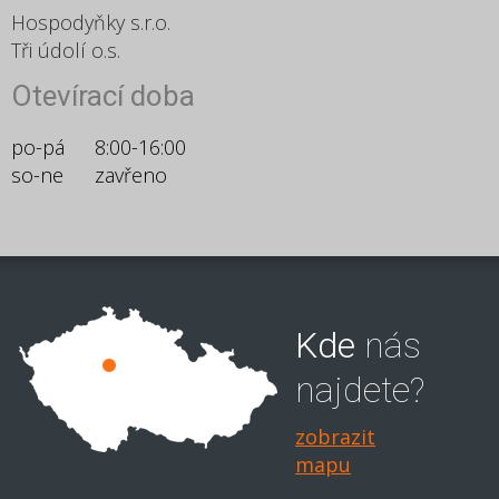
Hospodyňky s.r.o.
Tři údolí o.s.
Otevírací doba
po-pá
8:00-16:00
so-ne
zavřeno
Kde
nás
najdete?
zobrazit
mapu