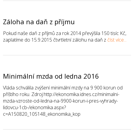
Záloha na daň z příjmu
Pokud naše daň z příjmů za rok 2014 převýšila 150 tisíc Kč,
zaplatíme do 15.9.2015 čtvrtletní zálohu na daň z
číst více...
Minimální mzda od ledna 2016
Vláda schválila zvýšení minimální mzdy na 9 900 korun od
příštího roku. Zdroj:http://ekonomika.idnes.cz/minimalni-
mzda-vzroste-od-ledna-na-9900-korun-i-pres-vyhrady-
lidovcu-1cb-/ekonomika.aspx?
c=A150820_105148_ekonomika_kop