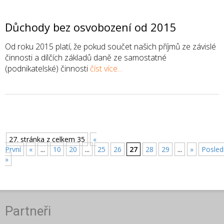
Důchody bez osvobození od 2015
Od roku 2015 platí, že pokud součet našich příjmů ze závislé
činnosti a dílčích základů daně ze samostatné
(podnikatelské) činnosti
číst více...
27. stránka z celkem 35
«
První
«
...
10
20
...
25
26
27
28
29
...
»
Posled
»
Partneři