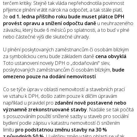
terčem kritiky. Stejně tak vláda nepřehodnotila povinnost
příjemce plnění vrátit nárok na odpočet, a tak stále platí,
že
od 1. ledna příštího roku bude muset plátce DPH
provést opravu a snížení odpočtu daně
u neuhrazeného
závazku, který bude 6 měsíců po splatnosti, a to buď v plné
nebo částečné výši dle skutečné úhrady.
U plnění poskytovaných zaměstnancům či osobám blízkým
za symbolickou cenu bude základem daně
cena obvyklá
.
Toto ustanovení novely DPH o „dodaňování“ slev,
poskytovaných zaměstnancům či osobám blízkým,
bude
omezeno pouze na dodání nemovitostí
.
Co se týče úprav v oblasti nemovitostí a stavebních prací
ve vztahu k DPH, došlo zatím pouze k dílčím úpravám
například u pravidel pro
zdanění nově postavené nebo
významně zrekonstruované stavby
. Nadále se tak počítá
s posuzováním použití snížené sazby u staveb pro sociální
bydlení podle zápisu v katastru nemovitostí či snížením
limitu
pro podstatnou změnu stavby na 30 %
z původních 50 %
. U většiny změn v této oblasti se však