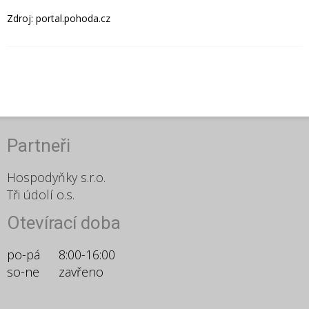
Zdroj: portal.pohoda.cz
Partneři
Hospodyňky s.r.o.
Tři údolí o.s.
Otevírací doba
po-pá
8:00-16:00
so-ne
zavřeno