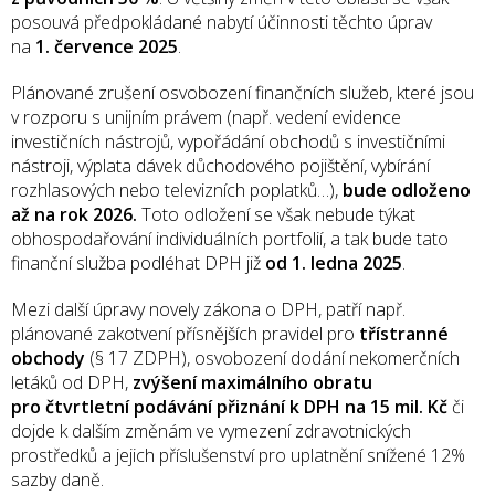
posouvá předpokládané nabytí účinnosti těchto úprav
na
1. července 2025
.
Plánované zrušení osvobození finančních služeb, které jsou
v rozporu s unijním právem (např. vedení evidence
investičních nástrojů, vypořádání obchodů s investičními
nástroji, výplata dávek důchodového pojištění, vybírání
rozhlasových nebo televizních poplatků…),
bude odloženo
až na rok 2026.
Toto odložení se však nebude týkat
obhospodařování individuálních portfolií, a tak bude tato
finanční služba podléhat DPH již
od 1. ledna 2025
.
Mezi další úpravy novely zákona o DPH, patří např.
plánované zakotvení přísnějších pravidel pro
třístranné
obchody
(§ 17 ZDPH), osvobození dodání nekomerčních
letáků od DPH,
zvýšení maximálního obratu
pro čtvrtletní podávání přiznání k DPH na 15 mil. Kč
či
dojde k dalším změnám ve vymezení zdravotnických
prostředků a jejich příslušenství pro uplatnění snížené 12%
sazby daně.