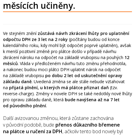
měsících učiněny.
Ve stejném znění
zůstává návrh zkrácení lhůty pro uplatnění
odpočtu DPH ze 3 let na 2 roky
(počítány budou od konce
kalendářního roku, kdy mohl být odpočet poprvé uplatněn), avšak
k menší pozitivní změně pro plátce došlo v případě návrhu
zkrácení nároku na odpočet na základě vrubopisu na pouhých
12
měsíců
. Vláda v předloženém návrhu tuto změnu přehodnotila,
a nakonec budou moci plátci DPH uplatnit nárok na odpočet
na základě vrubopisu
po dobu 2 let od uskutečnění opravy
základu daně
. Uvedená změna se ale stále nebude vztahovat
na
přijatá plnění, u kterých má plátce přiznat daň
(tzv.
reverse-charge). Změny v novele DPH se také nedotkly nové lhůty
pro opravu základu daně, která
bude navýšena až na 7 let
od původního plnění
.
Další avizovanou změnou, která zůstane zachována
v původní podobě, bude
přenos důkazního břemene
na plátce u ručení za DPH
, ačkoliv tento bod novely byl