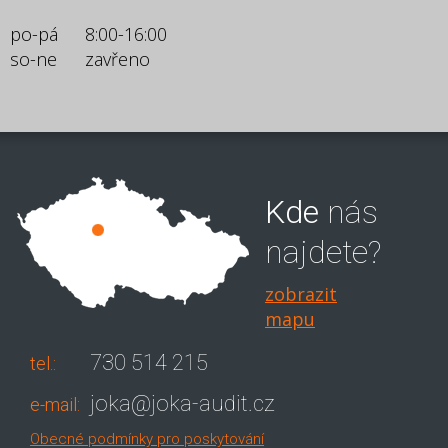
po-pá
8:00-16:00
so-ne
zavřeno
Kde
nás
najdete?
zobrazit
mapu
730 514 215
tel.:
joka@joka-audit.cz
e-mail:
Obecné podmínky pro poskytování