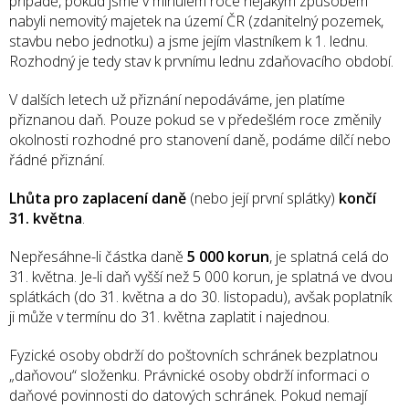
případě, pokud jsme v minulém roce nějakým způsobem
nabyli nemovitý majetek na území ČR (zdanitelný pozemek,
stavbu nebo jednotku) a jsme jejím vlastníkem k 1. lednu.
Rozhodný je tedy stav k prvnímu lednu zdaňovacího období.
V dalších letech už přiznání nepodáváme, jen platíme
přiznanou daň. Pouze pokud se v předešlém roce změnily
okolnosti rozhodné pro stanovení daně, podáme dílčí nebo
řádné přiznání.
Lhůta pro zaplacení daně
(nebo její první splátky)
končí
31. května
.
Nepřesáhne-li částka daně
5 000 korun
, je splatná celá do
31. května. Je-li daň vyšší než 5 000 korun, je splatná ve dvou
splátkách (do 31. května a do 30. listopadu), avšak poplatník
ji může v termínu do 31. května zaplatit i najednou.
Fyzické osoby obdrží do poštovních schránek bezplatnou
„daňovou“ složenku. Právnické osoby obdrží informaci o
daňové povinnosti do datových schránek. Pokud nemají