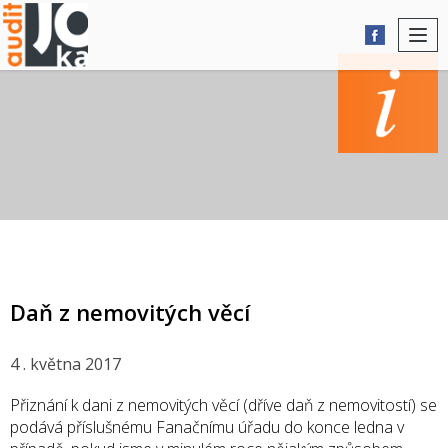
Togg
navi
AKTUALITY
Daň z nemovitých věcí
4 . května 2017
Přiznání k dani z nemovitých věcí (dříve daň z nemovitostí) se
podává příslušnému Fanačnímu úřadu do konce ledna v