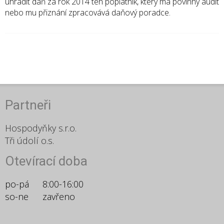
uhradit daň za rok 2014 ten poplatník, který má povinný audit
nebo mu přiznání zpracovává daňový poradce.
Partneři
Hospodyňky s.r.o.
Tři údolí o.s.
Otevírací doba
po-pá
8:00-16:00
so-ne
zavřeno