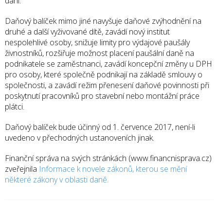
daní.
Daňový balíček mimo jiné navyšuje daňové zvýhodnění na
druhé a další vyživované dítě, zavádí nový institut
nespolehlivé osoby, snižuje limity pro výdajové paušály
živnostníků, rozšiřuje možnost placení paušální daně na
podnikatele se zaměstnanci, zavádí koncepční změny u DPH
pro osoby, které společně podnikají na základě smlouvy o
společnosti, a zavádí režim přenesení daňové povinnosti při
poskytnutí pracovníků pro stavební nebo montážní práce
plátci.
Daňový balíček bude účinný od 1. července 2017, není-li
uvedeno v přechodných ustanoveních jinak.
Finanční správa na svých stránkách (www.financnisprava.cz)
zveřejnila
Informace k novele zákonů, kterou se mění
některé zákony v oblasti daně.