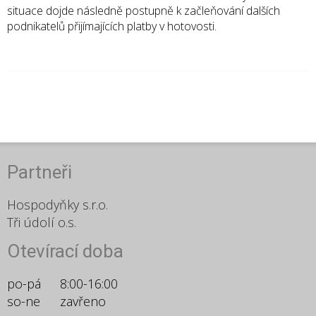
situace dojde následně postupně k
začleňování dalších
podnikatelů
přijímajících platby v hotovosti.
Partneři
Hospodyňky s.r.o.
Tři údolí o.s.
Otevírací doba
po-pá
8:00-16:00
so-ne
zavřeno