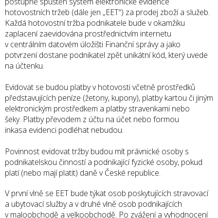
postupně
spuštěn systém elektronické evidence
hotovostních tržeb
(dále jen „EET“)
za prodej zboží a služeb
.
Každá
hotovostní tržba
podnikatele bude v okamžiku
zaplacení
zaevidována
prostřednictvím internetu
v centrálním datovém úložišti Finanční správy a jako
potvrzení dostane podnikatel zpět
unikátní kód
, který
uvede
na účtenku
.
Evidovat se budou platby v hotovosti
včetně prostředků
představujících peníze (žetony, kupony), platby kartou či jiným
elektronickým prostředkem a platby stravenkami nebo
šeky.
Platby převodem z účtu na účet
nebo formou
inkasa
evidenci podléhat nebudou
.
Povinnost evidovat tržby budou mít právnické osoby s
podnikatelskou činností a podnikající fyzické osoby, pokud
platí (nebo mají platit) daně v České republice.
V první vlně se EET bude týkat osob poskytujících
stravovací
a ubytovací služby
a v druhé vlně osob
podnikajících
v maloobchodě a velkoobchodě
. Po zvážení a vyhodnocení