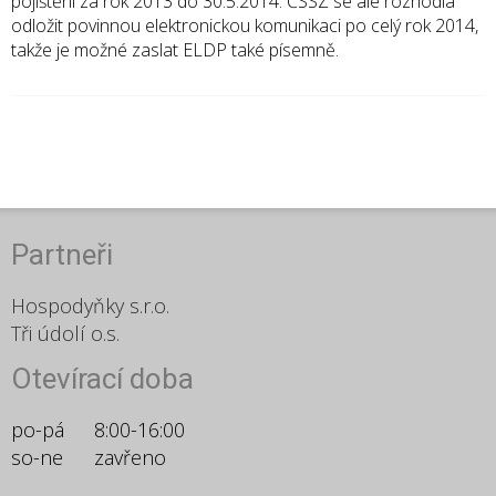
pojištění za rok 2013 do 30.5.2014. ČSSZ se ale rozhodla
odložit povinnou elektronickou komunikaci po celý rok 2014,
takže je možné zaslat ELDP také písemně.
Partneři
Hospodyňky s.r.o.
Tři údolí o.s.
Otevírací doba
po-pá
8:00-16:00
so-ne
zavřeno