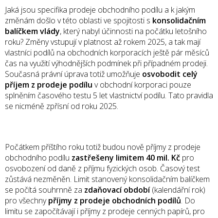
Jaká jsou specifika prodeje obchodního podílu a k jakým
změnám došlo v této oblasti ve spojitosti s
konsolidačním
balíčkem vlády
, který nabyl účinnosti na počátku letošního
roku? Změny vstupují v platnost až rokem 2025, a tak mají
vlastníci podílů na obchodních korporacích ještě pár měsíců
čas na využití výhodnějších podmínek při případném prodeji.
Současná právní úprava totiž umožňuje
osvobodit celý
příjem z prodeje podílu
v obchodní korporaci pouze
splněním časového testu 5 let vlastnictví podílu. Tato pravidla
se nicméně zpřísní od roku 2025.
Počátkem příštího roku totiž budou nově příjmy z prodeje
obchodního podílu
zastřešeny limitem 40 mil. Kč
pro
osvobození od daně z příjmu fyzických osob. Časový test
zůstává nezměněn. Limit stanovený konsolidačním balíčkem
se počítá souhrnně za
zdaňovací období
(kalendářní rok)
pro všechny
příjmy z prodeje obchodních podílů
. Do
limitu se započítávají i příjmy z prodeje cenných papírů, pro