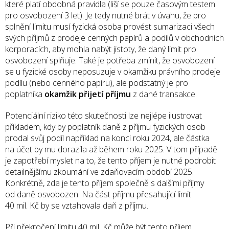
které platí obdobná pravidla (liší se pouze časovým testem
pro osvobození 3 let). Je tedy nutné brát v úvahu, že pro
splnění limitu musí fyzická osoba provést sumarizaci všech
svých příjmů z prodeje cenných papírů a podílů v obchodních
korporacích, aby mohla nabýt jistoty, že daný limit pro
osvobození splňuje. Také je potřeba zmínit, že osvobození
se u fyzické osoby neposuzuje v okamžiku právního prodeje
podílu (nebo cenného papíru), ale podstatný je pro
poplatníka
okamžik přijetí příjmu
z dané transakce.
Potenciální riziko této skutečnosti lze nejlépe ilustrovat
příkladem, kdy by poplatník daně z příjmu fyzických osob
prodal svůj podíl například na konci roku 2024, ale částka
na účet by mu dorazila až během roku 2025. V tom případě
je zapotřebí myslet na to, že tento příjem je nutné podrobit
detailnějšímu zkoumání ve zdaňovacím období 2025.
Konkrétně, zda je tento příjem společně s dalšími příjmy
od daně osvobozen. Na část příjmu přesahující limit
40 mil. Kč by se vztahovala daň z příjmu.
Při překročení limitu 40 mil. Kč může být tento příjem