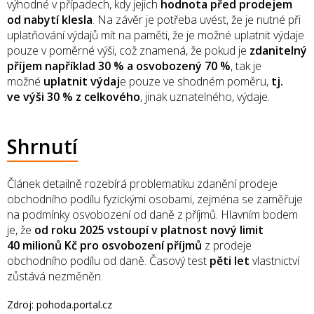
výhodné v případech, kdy jejich
hodnota před prodejem
od nabytí klesla
. Na závěr je potřeba uvést, že je nutné při
uplatňování výdajů mít na paměti, že je možné uplatnit výdaje
pouze v poměrné výši, což znamená, že pokud je
zdanitelný
příjem například 30 % a osvobozený 70 %
, tak je
možné
uplatnit výdaj
e pouze ve shodném poměru,
tj.
ve výši 30 % z celkového
, jinak uznatelného, výdaje.
Shrnutí
Článek detailně rozebírá problematiku zdanění prodeje
obchodního podílu fyzickými osobami, zejména se zaměřuje
na podmínky osvobození od daně z příjmů. Hlavním bodem
je, že
od roku 2025 vstoupí v platnost nový limit
40 milionů Kč pro osvobození příjmů
z prodeje
obchodního podílu od daně. Časový test
pěti let
vlastnictví
zůstává nezměněn.
Zdroj: pohoda.portal.cz