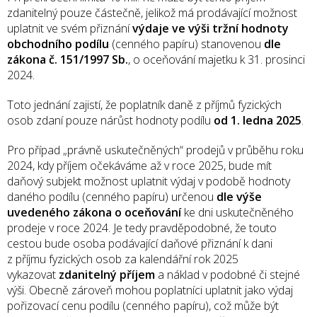
zdanitelný pouze částečně, jelikož má prodávající možnost
uplatnit ve svém přiznání
výdaje ve výši tržní hodnoty
obchodního podílu
(cenného papíru) stanovenou
dle
zákona č. 151/1997 Sb.
, o oceňování majetku k 31. prosinci
2024.
Toto jednání zajistí, že poplatník daně z příjmů fyzických
osob zdaní pouze nárůst hodnoty podílu
od 1. ledna 2025
.
Pro případ „právně uskutečněných“ prodejů v průběhu roku
2024, kdy příjem očekáváme až v roce 2025, bude mít
daňový subjekt možnost uplatnit výdaj v podobě hodnoty
daného podílu (cenného papíru) určenou
dle výše
uvedeného zákona o oceňování
ke dni uskutečněného
prodeje v roce 2024. Je tedy pravděpodobné, že touto
cestou bude osoba podávající daňové přiznání k dani
z příjmu fyzických osob za kalendářní rok 2025
vykazovat
zdanitelný příjem
a náklad v podobné či stejné
výši. Obecně zároveň mohou poplatníci uplatnit jako výdaj
pořizovací cenu podílu (cenného papíru), což může být