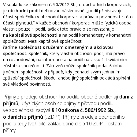
V souladu se zákonem č. 90/2012 Sb., o obchodních korporacích,
je
obchodní podíl
definován následovně: „podíl představuje
účast společníka v obchodní korporaci a práva a povinnosti z této
účasti plynoucí.“ V každé obchodní korporaci může fyzická osoba
vlastnit pouze 1 podíl, avšak toto pravidlo se nevztahuje
na
kapitálové společnosti
a na podíl komanditisty v komanditní
společnosti. Mezi kapitálové společnosti
řadíme
společnost
s ručením omezeným a akciovou
společnost
. Společník, který vlastní obchodní podíl, má právo
na rozhodování, na informace a na podíl na zisku či likvidačním
zůstatku společnosti. Zároveň může společník podat žalobu
jménem společnosti v případě, kdy jednatel svým jednáním
způsobí společnosti škodu, anebo jiný společník odkládá splnění
své vkladové povinnosti.
Příjmy z prodeje obchodního podílu obecně podléhají
dani z
příjmů
, u fyzických osob se příjmy z převodu podílu
ve společnosti zabývá
§ 10 zákona č. 586/1992 Sb.,
o daních z příjmů
(„ZDP“). Příjmy z prodeje obchodního
podílu tedy tvoří dílčí základ daně dle § 10 ZDP – ostatní
příjmy.