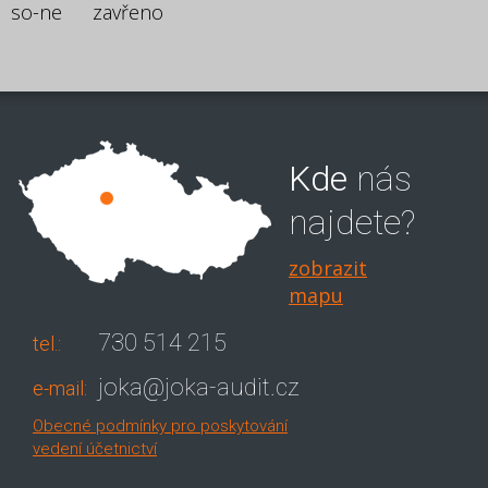
so-ne
zavřeno
Kde
nás
najdete?
zobrazit
mapu
730 514 215
tel.:
joka@joka-audit.cz
e-mail:
Obecné podmínky pro poskytování
vedení účetnictví