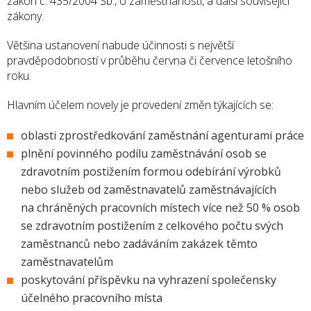
zákon č. 435/2004 Sb., o zaměstnanosti, a další související
zákony.
Většina ustanovení nabude účinnosti s největší
pravděpodobností v průběhu června či července letošního
roku.
Hlavním účelem novely je provedení změn týkajících se:
oblasti zprostředkování zaměstnání agenturami práce
plnění povinného podílu zaměstnávání osob se
zdravotním postižením formou odebírání výrobků
nebo služeb od zaměstnavatelů zaměstnávajících
na chráněných pracovních místech více než 50 % osob
se zdravotním postižením z celkového počtu svých
zaměstnanců nebo zadáváním zakázek těmto
zaměstnavatelům
poskytování příspěvku na vyhrazení společensky
účelného pracovního místa