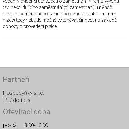
vedení v evidenci uchazečů o zaměstnání. V rámci výkonu
tzv. nekolidujícího zaměstnání (tj. zaměstnání, u něhož
měsíční odměna nepřesáhne polovinu aktuální minimální
mzdy) tedy nebude možné vykonávat činnost na základě
dohody o provedení práce.
Partneři
Hospodyňky s.r.o.
Tři údolí o.s.
Otevírací doba
po-pá
8:00-16:00