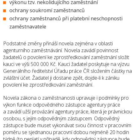
výkonu tzv. nekolidujícího zaměstnání
ochrany soukromí zaměstnanců
ochrany zaměstnanců při platební neschopnosti
zaměstnavatele
Podstatné změny přináší novela zejména v oblasti
agenturního zaměstnávání. Novela zavádí povinnost
žadatelů o povolení ke zprostředkování zaměstnání složit
kauci ve výši 500 000 Kč. Kauci žadatel poskytuje na výzvu
Generálního ředitelství Úřadu práce ČR složením částky na
zvláštní účet. Žadatel ji dostane zpět, dojde-li k zániku
povolení ke zprostředkování zaměstnání.
Novela zákona o zaměstnanosti upravuje i podmínky pro
výkon funkce odpovědného zástupce agentury práce
a zavádí užší provázání agentury práce, která je právnickou
osobou, s jejím odpovědným zástupcem. Odpovědný
zástupce bude muset vykonávat svou činnost v pracovním
poměru se sjednanou pracovní dobou nejméně 20 hodin
týdně (to neplatí v případě, kdy odpovědný zástupce bude