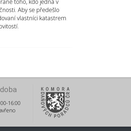
chraně toho, kdo jedná v
ečnosti. Aby se předešlo
ovaní vlastníci katastrem
vitostí.
 doba
:00-16:00
avřeno