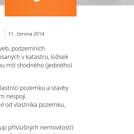
11 . června 2014
aveb, podzemních
psaných v katastru, ložisek
ou mít shodného (jediného)
vlastníci pozemku a stavby
m nespojí.
né od vlastníka pozemku,
up příslušných nemovitostí)