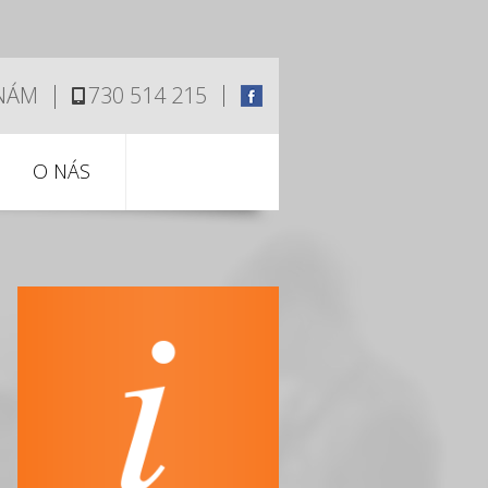
 NÁM
730 514 215
O NÁS