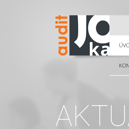
ÚV
KON
AKTU