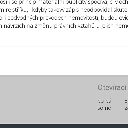
sílí se princip materiální publicity spočívající v o
ím rejstříku, i kdyby takový zápis neodpovídal skut
 při podvodných převodech nemovitostí, budou evid
h návrzích na změnu právních vztahů u jejich nemo
Otevírací
po-pá
8
so-ne
z