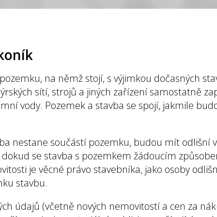
koník
 pozemku, na němž stojí, s výjimkou dočasných st
rských sítí, strojů a jiných zařízení samostatně za
mní vody. Pozemek a stavba se spojí, jakmile bud
avba nestane součástí pozemku, budou mít odlišní 
, dokud se stavba s pozemkem žádoucím způsobe
osti je věcné právo stavebníka, jako osoby odliš
mku stavbu.
ných údajů (včetně nových nemovitostí a cen za nák