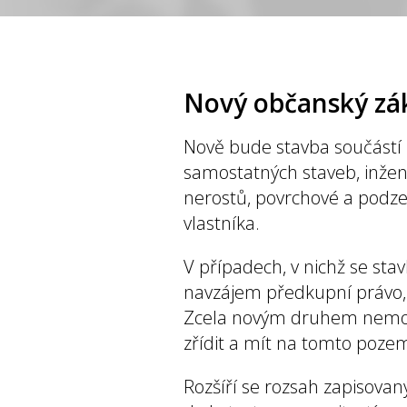
Nový občanský zá
Nově bude stavba součástí
samostatných staveb, inžený
nerostů, povrchové a podze
vlastníka.
V případech, v nichž se st
navzájem předkupní právo
Zcela novým druhem nemovit
zřídit a mít na tomto poze
Rozšíří se rozsah zapisova