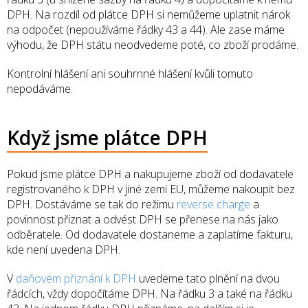
DPH. Na rozdíl od plátce DPH si nemůžeme uplatnit nárok
na odpočet (nepoužíváme řádky 43 a 44). Ale zase máme
výhodu, že DPH státu neodvedeme poté, co zboží prodáme.
Kontrolní hlášení ani souhrnné hlášení kvůli tomuto
nepodáváme.
Když jsme plátce DPH
Pokud jsme plátce DPH a nakupujeme zboží od dodavatele
registrovaného k DPH v jiné zemi EU, můžeme nakoupit bez
DPH. Dostáváme se tak do režimu
reverse charge
a
povinnost přiznat a odvést DPH se přenese na nás jako
odběratele. Od dodavatele dostaneme a zaplatíme fakturu,
kde není uvedena DPH.
V
daňovém přiznání k DPH
uvedeme tato plnění na dvou
řádcích, vždy dopočítáme DPH. Na řádku 3 a také na řádku