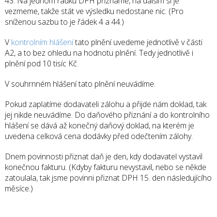
43. Na jednom řádku DPH přiznáme, na dalším si je
vezmeme, takže stát ve výsledku nedostane nic. (Pro
sníženou sazbu to je řádek 4 a 44.)
V
kontrolním hlášení
tato plnění uvedeme jednotlivě v části
A2, a to bez ohledu na hodnotu plnění. Tedy jednotlivě i
plnění pod 10 tisíc Kč.
V souhrnném hlášení tato plnění neuvádíme.
Pokud zaplatíme dodavateli zálohu a přijde nám doklad, tak
jej nikde neuvádíme. Do daňového přiznání a do kontrolního
hlášení se dává až konečný daňový doklad, na kterém je
uvedena celková cena dodávky před odečtením zálohy.
Dnem povinnosti přiznat daň je den, kdy dodavatel vystavil
konečnou fakturu. (Kdyby fakturu nevystavil, nebo se někde
zatoulala, tak jsme povinni přiznat DPH 15. den následujícího
měsíce.)