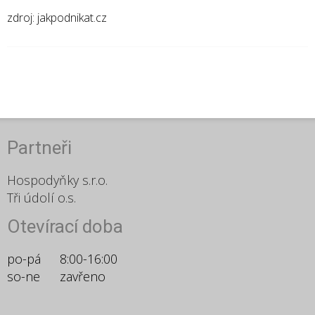
zdroj: jakpodnikat.cz
Partneři
Hospodyňky s.r.o.
Tři údolí o.s.
Otevírací doba
po-pá
8:00-16:00
so-ne
zavřeno