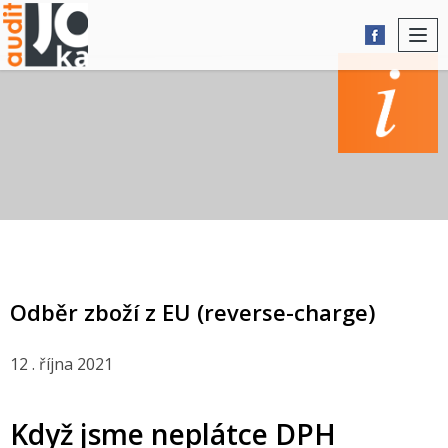
Togg
navi
AKTUALITY
Odběr zboží z EU (reverse-charge)
12 . října 2021
Když jsme neplátce DPH