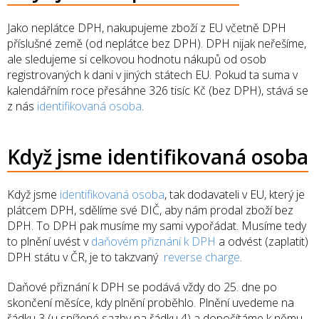
Jako neplátce DPH, nakupujeme zboží z EU včetně DPH
příslušné země (od neplátce bez DPH). DPH nijak neřešíme,
ale sledujeme si celkovou hodnotu nákupů od osob
registrovaných k dani v jiných státech EU. Pokud ta suma v
kalendářním roce přesáhne 326 tisíc Kč (bez DPH), stává se
z nás
identifikovaná osoba
.
Když jsme identifikovaná osoba
Když jsme
identifikovaná osoba
, tak dodavateli v EU, který je
plátcem DPH, sdělíme své DIČ, aby nám prodal zboží bez
DPH. To DPH pak musíme my sami vypořádat. Musíme tedy
to plnění uvést v
daňovém přiznání k DPH
a odvést (zaplatit)
DPH státu v ČR, je to takzvaný
reverse charge
.
Daňové přiznání k DPH se podává vždy do 25. dne po
skončení měsíce, kdy plnění proběhlo. Plnění uvedeme na
řádku 3 (u snížené sazby na řádku 4) a dopočítáme k němu