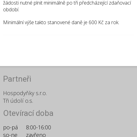
žádosti nutné plnit minimálně po tři předcházející zdaňovací
období.
Minimální výše takto stanovené daně je 600 Kč za rok.
Partneři
Hospodyňky s.r.o.
Tři údolí o.s.
Otevírací doba
po-pá
8:00-16:00
so-ne
zavřeno