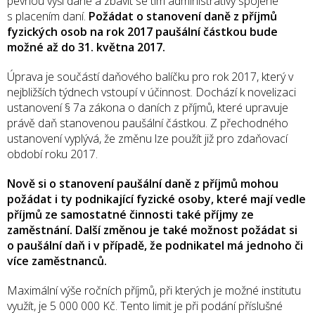
pevnou výši daně a zbavit se tím administrativy spojené
s placením daní.
Požádat o stanovení daně z příjmů
fyzických osob na rok 2017 paušální částkou bude
možné až do 31. května 2017.
Úprava je součástí daňového balíčku pro rok 2017, který v
nejbližších týdnech vstoupí v účinnost. Dochází k novelizaci
ustanovení § 7a zákona o daních z příjmů, které upravuje
právě daň stanovenou paušální částkou. Z přechodného
ustanovení vyplývá, že změnu lze použít již pro zdaňovací
období roku 2017.
Nově si o stanovení paušální daně z příjmů mohou
požádat i ty podnikající fyzické osoby, které mají vedle
příjmů ze samostatné činnosti také příjmy ze
zaměstnání. Další změnou je také možnost požádat si
o paušální daň i v případě, že podnikatel má jednoho či
více zaměstnanců.
Maximální výše ročních příjmů, při kterých je možné institutu
využít, je 5 000 000 Kč. Tento limit je při podání příslušné