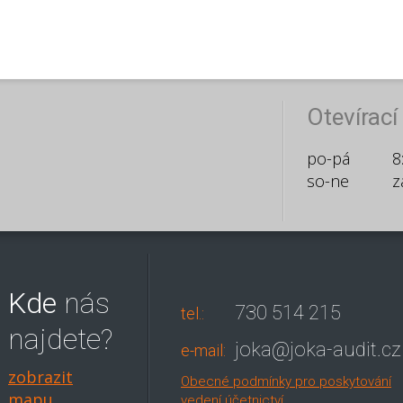
Otevírací
po-pá
8
so-ne
z
Kde
nás
730 514 215
tel.:
najdete?
joka@joka-audit.cz
e-mail:
zobrazit
Obecné podmínky pro poskytování
mapu
vedení účetnictví