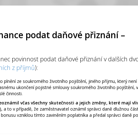
nance podat daňové přiznání –
ec povinnost podat daňové přiznání v dalších dvou
ních z příjmů
):
o plnění ze soukromého životního pojištění, jiného příjmu, který nen
asnému ukončení pojistné smlouvy soukromého životního pojištění, v
lé činnosti.
eoznámil včas všechny skutečnosti a jejich změny, které mají vl
, a to v případě, že zaměstnavatel oznámil správci daně dlužnou čá
onusu vzniklou tímto zaviněním poplatníka a předal správci daně po