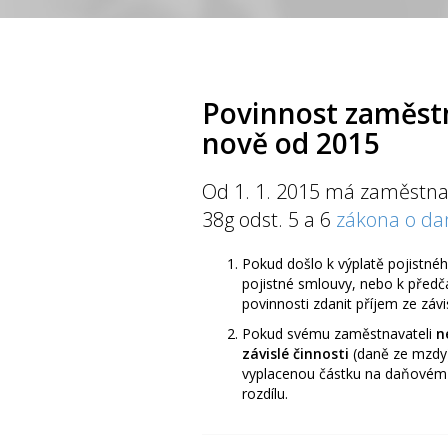
Povinnost zaměst
nově od 2015
Od 1. 1. 2015 má zaměstnan
38g odst. 5 a 6
zákona o da
Pokud došlo k výplatě pojistnéh
pojistné smlouvy, nebo k předč
povinnosti zdanit příjem ze závis
Pokud svému zaměstnavateli
n
závislé činnosti
(daně ze mzdy)
vyplacenou částku na daňovém b
rozdílu.