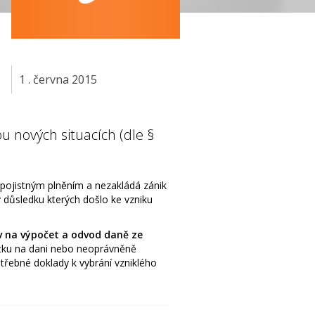
1 . června 2015
 nových situacích (dle §
í pojistným plněním a nezakládá zánik
 důsledku kterých došlo ke vzniku
iv na výpočet a odvod daně ze
stku na dani nebo neoprávněně
třebné doklady k vybrání vzniklého