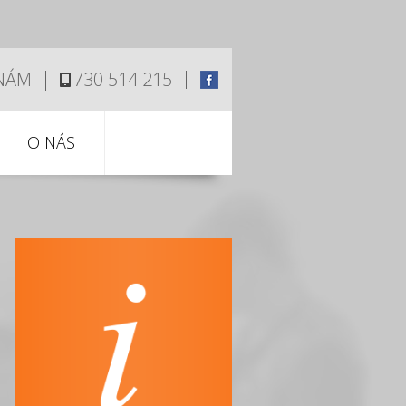
 NÁM
730 514 215
O NÁS