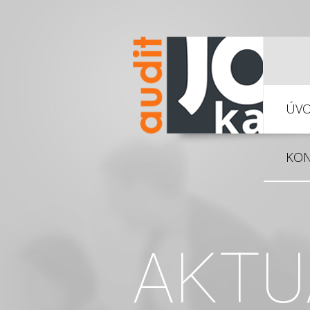
ÚV
KON
AKTU