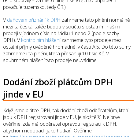
(Pro šťouraly – za místo plnění se v těchto případech
považuje tuzemsko, tedy ČR.)
V
daňovém přiznání k DPH
zahrneme tato plnění normálně
mezi ta česká, takže budou v součtu s ostatními našimi
prodeji v jednom čísle na řádku 1 nebo 2 (podle sazby
DPH). V
kontrolním hlášení
zahrneme tyto prodeje mezi
ostatní příjmy uváděné hromadně, v části A.5. Do této sumy
zahrneme i ta plnění, která přesahují 10 tisíc Kč. V
souhrnném hlášení tyto prodeje neuvádíme.
Dodání zboží plátcům DPH
jinde v EU
Když jsme plátce DPH, tak dodání zboží odběratelům, kteří
jsou k DPH registrovaní jinde v EU, je složitější. Nejprve
ověříme, zda má odběratel opravdu registraci k DPH,
abychom nedopadli jako hutkaři. Ověříme