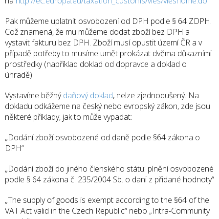
na
http://ec.europa.eu/taxation_customs/vies/vieshome.do
.
Pak můžeme uplatnit osvobození od DPH podle § 64 ZDPH.
Což znamená, že mu můžeme dodat zboží bez DPH a
vystavit fakturu bez DPH. Zboží musí opustit území ČR a v
případě potřeby to musíme umět prokázat dvěma důkazními
prostředky (například doklad od dopravce a doklad o
úhradě).
Vystavíme běžný
daňový doklad
, nelze zjednodušený. Na
dokladu odkážeme na český nebo evropský zákon, zde jsou
některé příklady, jak to může vypadat:
„Dodání zboží osvobozené od daně podle §64 zákona o
DPH“
„Dodání zboží do jiného členského státu: plnění osvobozené
podle § 64 zákona č. 235/2004 Sb. o dani z přidané hodnoty“
„The supply of goods is exempt according to the §64 of the
VAT Act valid in the Czech Republic“ nebo „Intra-Community