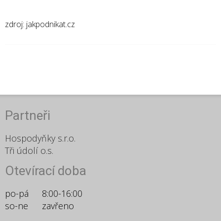
zdroj: jakpodnikat.cz
Partneři
Hospodyňky s.r.o.
Tři údolí o.s.
Otevírací doba
po-pá
8:00-16:00
so-ne
zavřeno