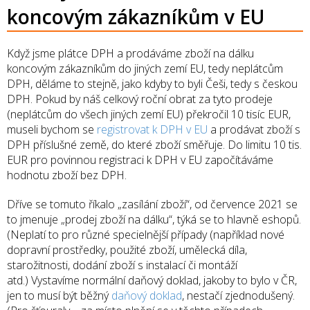
koncovým zákazníkům v EU
Když jsme plátce DPH a prodáváme zboží na dálku
koncovým zákazníkům do jiných zemí EU, tedy neplátcům
DPH, děláme to stejně, jako kdyby to byli Češi, tedy s českou
DPH. Pokud by náš celkový roční obrat za tyto prodeje
(neplátcům do všech jiných zemí EU) překročil 10 tisíc EUR,
museli bychom se
registrovat k DPH v EU
a prodávat zboží s
DPH příslušné země, do které zboží směřuje. Do limitu 10 tis.
EUR pro povinnou registraci k DPH v EU započítáváme
hodnotu zboží bez DPH.
Dříve se tomuto říkalo „zasílání zboží“, od července 2021 se
to jmenuje „prodej zboží na dálku“, týká se to hlavně eshopů.
(Neplatí to pro různé specielnější případy (například nové
dopravní prostředky, použité zboží, umělecká díla,
starožitnosti, dodání zboží s instalací či montáží
atd.) Vystavíme normální daňový doklad, jakoby to bylo v ČR,
jen to musí být běžný
daňový doklad
, nestačí zjednodušený.