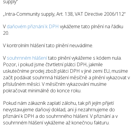
supply“
„Intra-Community supply, Art. 138, VAT Directive 2006/112“
V
daňovém přiznání k DPH
vykážeme tato plnění na řádku
20.
V kontrolním hlášení tato plnění neuvádíme.
V
souhrnném hlášení
tato plnění vykážeme s kódem nula.
Pozor, i pokud jsme čtvrtletní plátci DPH, jakmile
uskutečníme prodej zboží plátci DPH v jiné zemi EU, musíme
začít podávat souhrnná hlášení měsíčně a plnění vykazovat v
příslušném měsíci. V měsíčním vykazování musíme
pokračovat minimálně do konce roku.
Pokud nám zákazník zaplatí zálohu, tak při jejím přijetí
nevystavujeme daňový doklad, ani ji nezahrnujeme do
přiznání k DPH a do souhrnného hlášení. V přiznání a v
souhrnném hlášení vykážeme až konečnou fakturu.