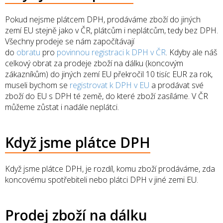
Pokud nejsme plátcem DPH, prodáváme zboží do jiných
zemí EU stejně jako v ČR, plátcům i neplátcům, tedy bez DPH.
Všechny prodeje se nám započítávají
do
obratu
pro
povinnou registraci k DPH v ČR
. Kdyby ale náš
celkový obrat za prodeje zboží na dálku (koncovým
zákazníkům) do jiných zemí EU překročil 10 tisíc EUR za rok,
museli bychom se
registrovat k DPH v EU
a prodávat své
zboží do EU s DPH té země, do které zboží zasíláme. V ČR
můžeme zůstat i nadále neplátci.
Když jsme plátce DPH
Když jsme plátce DPH, je rozdíl, komu zboží prodáváme, zda
koncovému spotřebiteli nebo plátci DPH v jiné zemi EU.
Prodej zboží na dálku