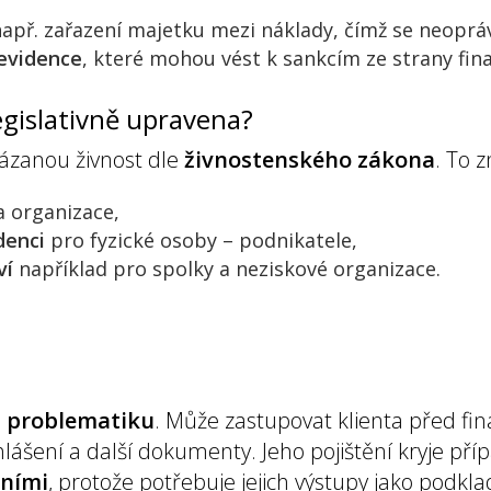
apř. zařazení majetku mezi náklady, čímž se neopráv
evidence
, které mohou vést k sankcím ze strany fin
legislativně upravena?
ázanou živnost dle
živnostenského zákona
. To 
a organizace,
denci
pro fyzické osoby – podnikatele,
ví
například pro spolky a neziskové organizace.
 problematiku
. Může zastupovat klienta před f
hlášení a další dokumenty. Jeho pojištění kryje pří
tními
, protože potřebuje jejich výstupy jako podkla