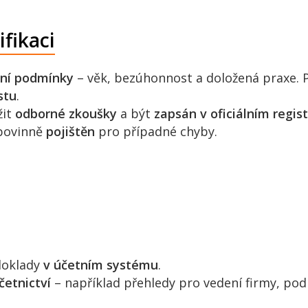
fikaci
dní podmínky
– věk, bezúhonnost a doložená praxe. 
stu
.
žit
odborné zkoušky
a být
zapsán v oficiálním regis
 povinně
pojištěn
pro případné chyby.
doklady
v účetním systému
.
četnictví
– například přehledy pro vedení firmy, po