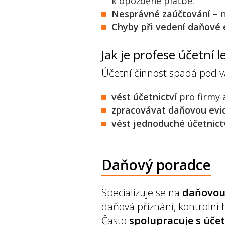
k opožděné platbě.
Nesprávné zaúčtování
– n
Chyby při vedení daňové 
Jak je profese účetní 
Účetní činnost spadá pod v
vést účetnictví
pro firmy 
zpracovávat daňovou evi
vést jednoduché účetnict
Daňový poradce
Specializuje se na
daňovou
daňová přiznání, kontrolní 
Často
spolupracuje s úče