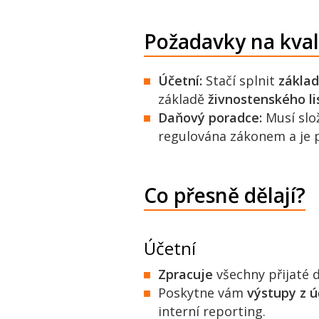
Požadavky na kvali
Účetní:
Stačí splnit
zákla
základě
živnostenského li
Daňový poradce:
Musí slo
regulována zákonem a je
Co přesně dělají?
Účetní
Zpracuje
všechny přijaté 
Poskytne vám
výstupy z ú
interní reporting.