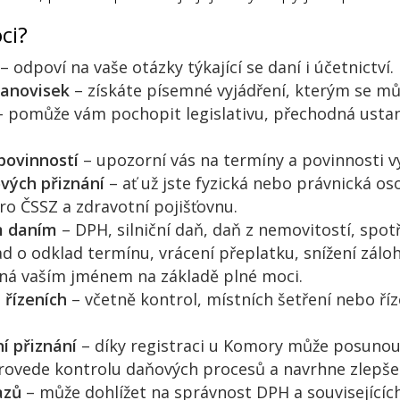
ci?
– odpoví na vaše otázky týkající se daní i účetnictví.
tanovisek
– získáte písemné vyjádření, kterým se můž
 pomůže vám pochopit legislativu, přechodná usta
povinností
– upozorní vás na termíny a povinnosti vy
vých přiznání
– ať už jste fyzická nebo právnická o
o ČSSZ a zdravotní pojišťovnu.
ím daním
– DPH, silniční daň, daň z nemovitostí, spotř
ad o odklad termínu, vrácení přeplatku, snížení zálo
ná vaším jménem na základě plné moci.
 řízeních
– včetně kontrol, místních šetření nebo ří
í přiznání
– díky registraci u Komory může posunout
rovede kontrolu daňových procesů a navrhne zlepše
azů
– může dohlížet na správnost DPH a souvisejícíc