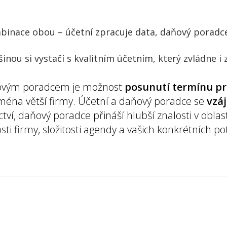
mbinace obou – účetní zpracuje data, daňový poradc
šinou si vystačí s kvalitním účetním, který zvládne i
ovým poradcem je možnost
posunutí termínu pr
jména větší firmy. Účetní a daňový poradce se
vzá
ctví, daňový poradce přináší hlubší znalosti v obla
osti firmy, složitosti agendy a vašich konkrétních p