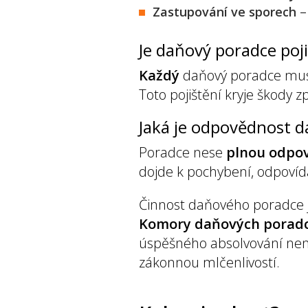
Zastupování ve sporech
–
Je daňový poradce poj
Každý
daňový poradce mus
Toto pojištění kryje škody
Jaká je odpovědnost 
Poradce nese
plnou odpov
dojde k pochybení, odpovídá
Činnost daňového poradce
Komory daňových porad
úspěšného absolvování nen
zákonnou mlčenlivostí.