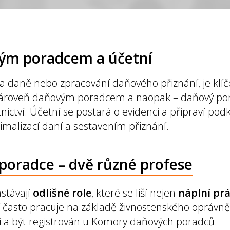
vým poradcem a účetní
 daně nebo zpracování daňového přiznání, je klíč
 zároveň daňovým poradcem a naopak – daňový po
ctví. Účetní se postará o evidenci a připraví pod
alizací daní a sestavením přiznání.
 poradce – dvě různé profese
stávají
odlišné role
, které se liší nejen
náplní pr
í často pracuje na základě živnostenského oprávn
 a být registrován u Komory daňových poradců.