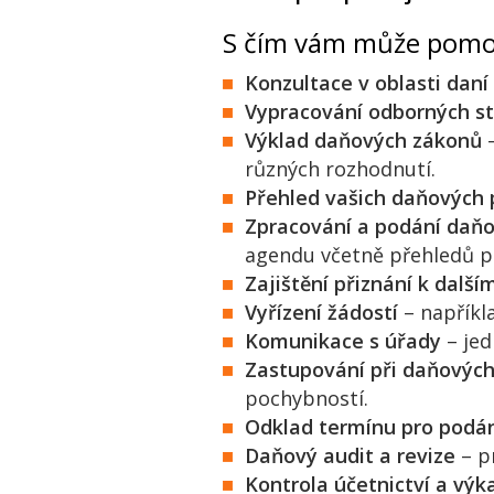
S čím vám může pomo
Konzultace v oblasti daní
Vypracování odborných s
Výklad daňových zákonů
–
různých rozhodnutí.
Přehled vašich daňových 
Zpracování a podání daňo
agendu včetně přehledů pr
Zajištění přiznání k dalš
Vyřízení žádostí
– napříkl
Komunikace s úřady
– jed
Zastupování při daňových
pochybností.
Odklad termínu pro podán
Daňový audit a revize
– p
Kontrola účetnictví a výk