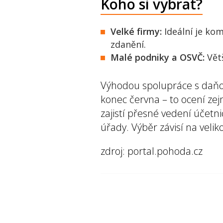
Koho si vybrat?
Velké firmy:
Ideální je ko
zdanění.
Malé podniky a OSVČ:
Vět
Výhodou spolupráce s daň
konec června – to ocení ze
zajistí přesné vedení účetni
úřady. Výběr závisí na velik
zdroj: portal.pohoda.cz