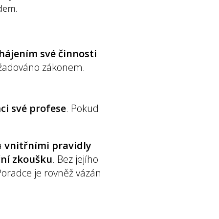
dem.
ahájením své činnosti
.
vyžadováno zákonem.
ci své profese
. Pokud
a
vnitřními pravidly
ční zkoušku
. Bez jejího
oradce je rovněž vázán