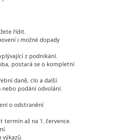
ete řídit.
novení i možné dopady
plývající z podnikání.
soba, postará se o kompletní
ební daně, clo a další.
h nebo podání odvolání.
zení o odstranění
 termín až na 1. července.
ní.
h výkazů.