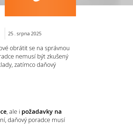
25 . srpna 2025
ové obrátit se na správnou
radce nemusí být zkušený
klady, zatímco daňový
áce
, ale i
požadavky na
ění, daňový poradce musí