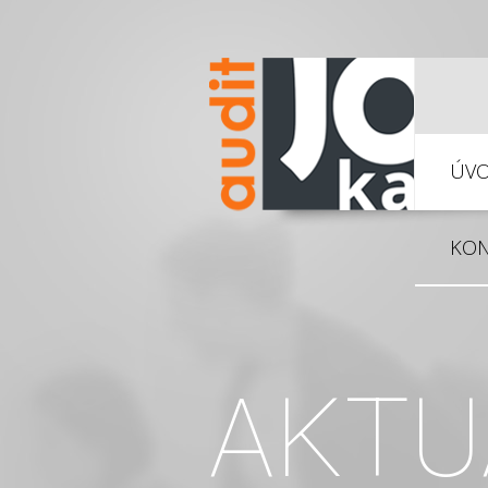
ÚV
KON
AKTU