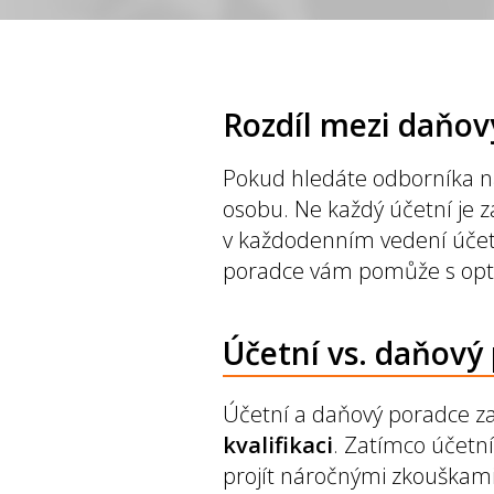
Rozdíl mezi daňo
Pokud hledáte odborníka na
osobu. Ne každý účetní je
v každodenním vedení účetni
poradce vám pomůže s optim
Účetní vs. daňový
Účetní a daňový poradce za
kvalifikaci
. Zatímco účetn
projít náročnými zkouškami