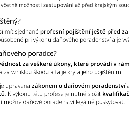
 včetně možnosti zastupování až před krajským sou
ištěný?
í mít sjednané
profesní pojištění ještě před z
 způsobené při výkonu daňového poradenství a je 
daňového poradce?
ědnost za veškeré úkony, které provádí v rám
 za vzniklou škodu a ta je kryta jeho pojištěním.
 je upravena
zákonem o daňovém poradenství
ců
. K výkonu této profese je nutné složit
kvalifika
í možné daňové poradenství legálně poskytovat. P