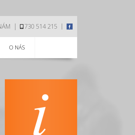
 NÁM
730 514 215
O NÁS