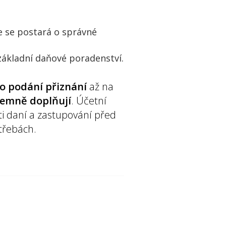
e se postará o správné
 základní daňové poradenství.
o podání přiznání
až na
jemně doplňují
. Účetní
sti daní a zastupování před
otřebách.