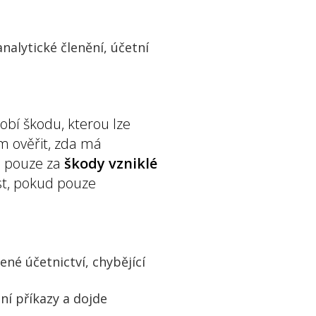
analytické členění, účetní
obí škodu, kterou lze
em ověřit, zda má
dá pouze za
škody vzniklé
t, pokud pouze
né účetnictví, chybějící
ní příkazy a dojde