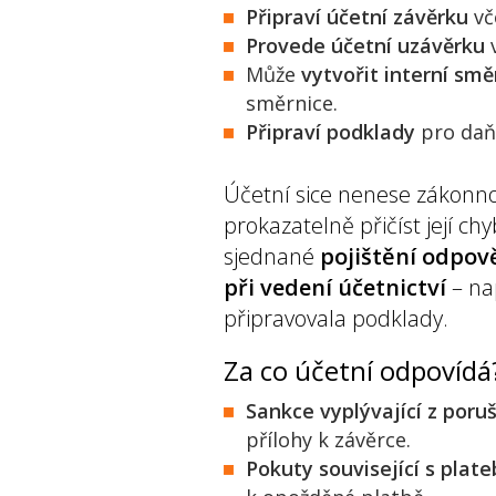
Připraví účetní závěrku
vč
Provede účetní uzávěrku
v
Může
vytvořit interní smě
směrnice.
Připraví podklady
pro daňo
Účetní sice nenese zákonnou
prokazatelně přičíst její ch
sjednané
pojištění odpov
při vedení účetnictví
– na
připravovala podklady.
Za co účetní odpovídá
Sankce vyplývající z poru
přílohy k závěrce.
Pokuty související s pla