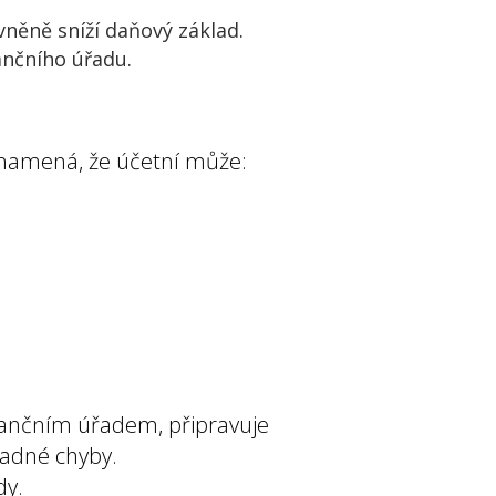
něně sníží daňový základ.
ančního úřadu.
znamená, že účetní může:
inančním úřadem, připravuje
padné chyby.
dy.