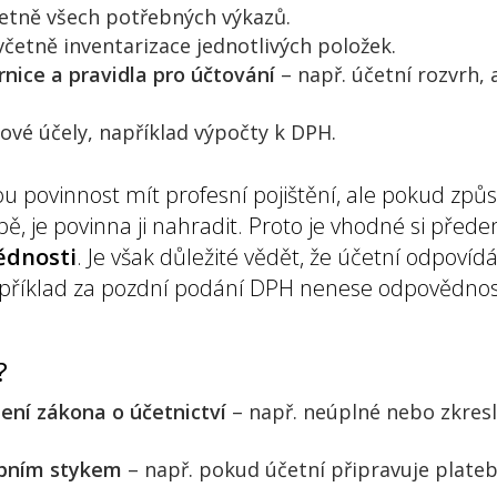
etně všech potřebných výkazů.
četně inventarizace jednotlivých položek.
rnice a pravidla pro účtování
– např. účetní rozvrh, 
vé účely, například výpočty k DPH.
 povinnost mít profesní pojištění, ale pokud způs
ybě, je povinna ji nahradit. Proto je vhodné si před
ědnosti
. Je však důležité vědět, že účetní odpoví
příklad za pozdní podání DPH nenese odpovědnos
?
šení zákona o účetnictví
– např. neúplné nebo zkresle
tebním stykem
– např. pokud účetní připravuje plateb