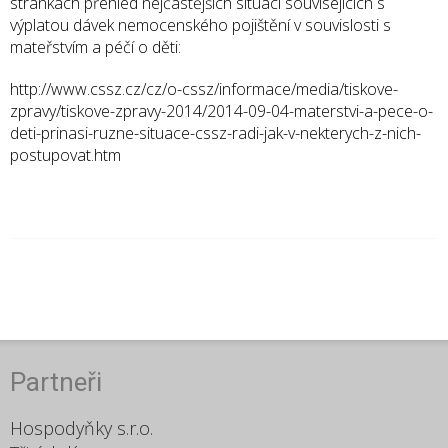
stránkách přehled nejčastějších situací souvisejících s
výplatou dávek nemocenského pojištění v souvislosti s
mateřstvím a péčí o děti:
http://www.cssz.cz/cz/o-cssz/informace/media/tiskove-
zpravy/tiskove-zpravy-2014/2014-09-04-materstvi-a-pece-o-
deti-prinasi-ruzne-situace-cssz-radi-jak-v-nekterych-z-nich-
postupovat.htm
Partneři
Hospodyňky s.r.o.