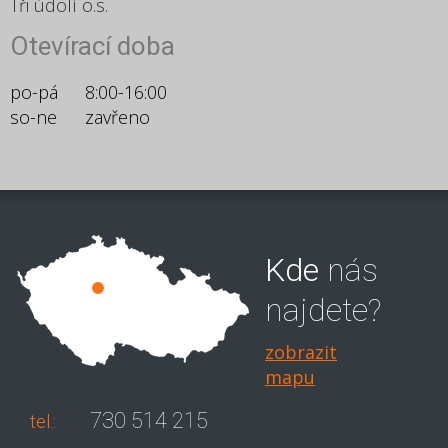
Tři údolí o.s.
Otevírací doba
po-pá
8:00-16:00
so-ne
zavřeno
Kde
nás
najdete?
zobrazit
mapu
730 514 215
tel.: