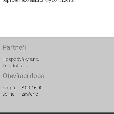
papírově nebo elektronicky do 1.4.2015.
Partneři
Hospodyňky s.r.o.
Tři údolí o.s.
Otevírací doba
po-pá
8:00-16:00
so-ne
zavřeno