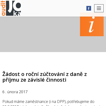
Togg
navi
AKTUALITY
Žádost o roční zúčtování z daně z
příjmu ze závislé činnosti
6 . února 2017
Pokud máme zaměstnance (i na DPP), potřebujeme do