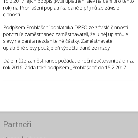
15.2.2017 jejich podpis (kvůli uplatnění slev na dani pro tento
rok) na Prohlášení poplatníka daně z příjmů ze závislé
činnosti.
Podpisem Prohlášení poplatníka DPFO ze závislé činnosti
potvrzuje zaměstnanec zaměstnavateli, že u něj uplatňuje
slevy na dani a nezdanitelné částky. Zaměstnavatel
uplatněné slevy použije při výpočtu daně ze mzdy.
Dále může zaměstnanec požádat o roční zúčtování záloh za
rok 2016. Žádá také podpisem „Prohlášení“ do 15.2.2017.
Partneři