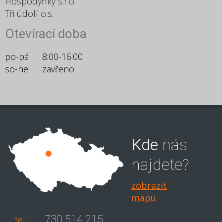
Hospodyňky s.r.o.
Tři údolí o.s.
Otevírací doba
po-pá
8:00-16:00
so-ne
zavřeno
Kde
nás
najdete?
zobrazit
mapu
730 514 215
tel.: