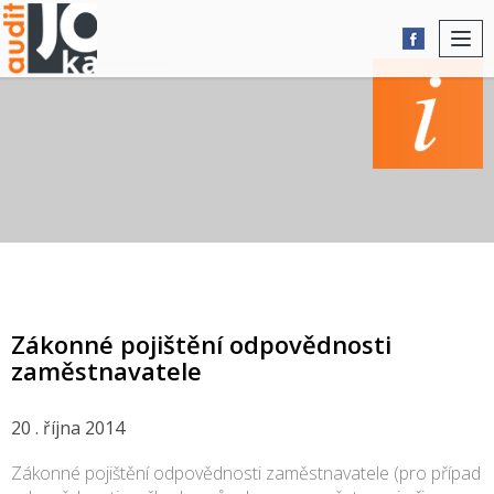
Togg
navi
AKTUALITY
Zákonné pojištění odpovědnosti
zaměstnavatele
20 . října 2014
Zákonné pojištění odpovědnosti zaměstnavatele (pro případ