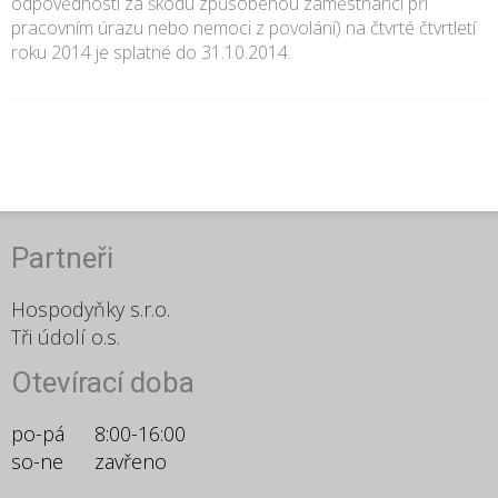
odpovědnosti za škodu způsobenou zaměstnanci při
pracovním úrazu nebo nemoci z povolání) na čtvrté čtvrtletí
roku 2014 je splatné do 31.10.2014.
Partneři
Hospodyňky s.r.o.
Tři údolí o.s.
Otevírací doba
po-pá
8:00-16:00
so-ne
zavřeno