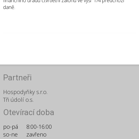
finančního úřadu čtvrtletní zálohu ve výši 1/4 předchozí
daně.
Partneři
Hospodyňky s.r.o.
Tři údolí o.s.
Otevírací doba
po-pá
8:00-16:00
so-ne
zavřeno