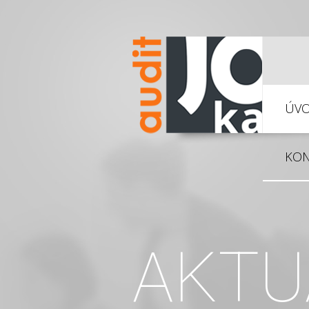
ÚV
KON
AKTU