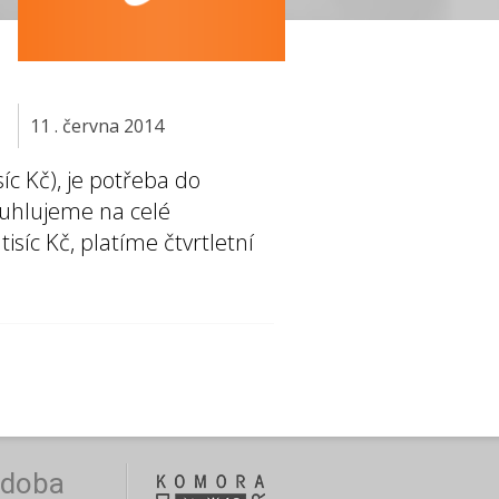
11 . června 2014
íc Kč), je potřeba do
ouhlujeme na celé
síc Kč, platíme čtvrtletní
 doba