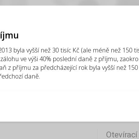
říjmu
13 byla vyšší než 30 tisíc Kč (ale méně než 150 tis
í zálohu ve výši 40% poslední daně z příjmu, zaokr
z příjmu za předcházející rok byla vyšší než 150 ti
předchozí daně.
Otevírací