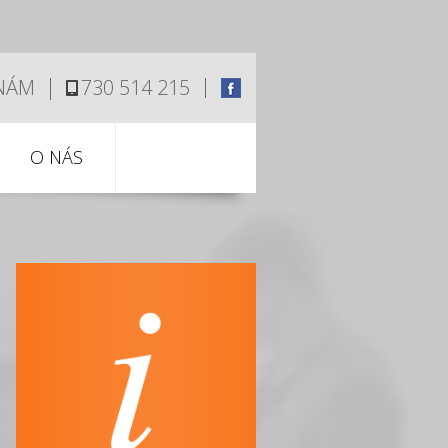
 NÁM
730 514 215
O NÁS