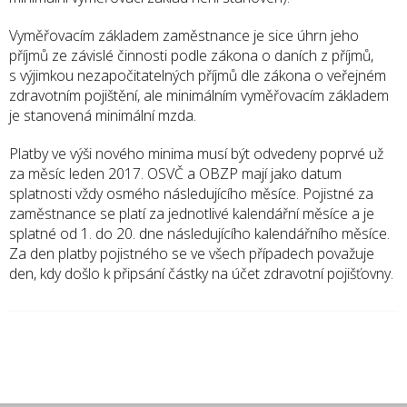
Vyměřovacím základem zaměstnance je sice úhrn jeho
příjmů ze závislé činnosti podle zákona o daních z příjmů,
s výjimkou nezapočitatelných příjmů dle zákona o veřejném
zdravotním pojištění, ale minimálním vyměřovacím základem
je stanovená minimální mzda.
Platby ve výši nového minima musí být odvedeny poprvé už
za měsíc leden 2017. OSVČ a OBZP mají jako datum
splatnosti vždy osmého následujícího měsíce. Pojistné za
zaměstnance se platí za jednotlivé kalendářní měsíce a je
splatné od 1. do 20. dne následujícího kalendářního měsíce.
Za den platby pojistného se ve všech případech považuje
den, kdy došlo k připsání částky na účet zdravotní pojišťovny.