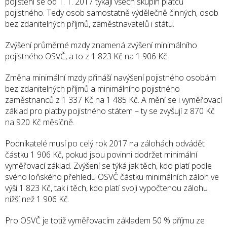
pojištění se od 1. 1. 2017 týkají všech skupin plátců
pojistného. Tedy osob samostatně výdělečně činných, osob
bez zdanitelných příjmů, zaměstnavatelů i státu.
Zvýšení průměrné mzdy znamená zvýšení minimálního
pojistného OSVČ, a to z 1 823 Kč na 1 906 Kč.
Změna minimální mzdy přináší navýšení pojistného osobám
bez zdanitelných příjmů a minimálního pojistného
zaměstnanců z 1 337 Kč na 1 485 Kč. A mění se i vyměřovací
základ pro platby pojistného státem – ty se zvyšují z 870 Kč
na 920 Kč měsíčně.
Podnikatelé musí po celý rok 2017 na zálohách odvádět
částku 1 906 Kč, pokud jsou povinni dodržet minimální
vyměřovací základ. Zvýšení se týká jak těch, kdo platí podle
svého loňského přehledu OSVČ částku minimálních záloh ve
výši 1 823 Kč, tak i těch, kdo platí svoji vypočtenou zálohu
nižší než 1 906 Kč.
Pro OSVČ je totiž vyměřovacím základem 50 % příjmu ze