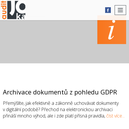
Togg
navi
AKTUALITY
Archivace dokumentů z pohledu GDPR
Přemýšlíte, jak efektivně a zákonně uchovávat dokumenty
v digitální podobě? Přechod na elektronickou archivaci
přináší mnoho výhod, ale i zde platí přísná pravidla,
číst více...