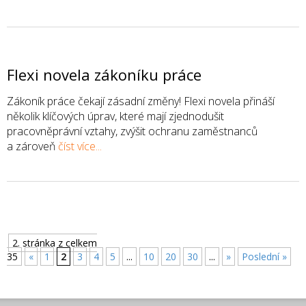
Flexi novela zákoníku práce
Zákoník práce čekají zásadní změny! Flexi novela přináší
několik klíčových úprav, které mají zjednodušit
pracovněprávní vztahy, zvýšit ochranu zaměstnanců
a zároveň
číst více...
2. stránka z celkem
35
«
1
2
3
4
5
...
10
20
30
...
»
Poslední »